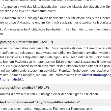
Ägyptologie wird das Mittelägyptische - also die 'klassische' ägyptische Spr
ätzlich eine zweite Sprachstufe erlernt.
Altorientalische Philologie (auch bezeichnet als Philologie des Alten Orients, 
ie) wird das Akkadische und im Kernfach zusätzlich eine zweite Keilschriftspr
t Vorderasiatische Archäologie beinhaltet im Kernfach den Erwerb von Grun
en.
ptologie/Altorientalistik” (120 LP)
spezifischen Lehrangeboten sollen Zusatzqualifikationen im Bereich alter ode
und/oder auf relevanten naturwissenschaftlichen Gebieten erworben werden.
etet Einblicke in Tätigkeiten auf Grabungen, in Museen oder in der Forschung.
s breitem Fachwissen mit praktischen Erfahrungen und Zusatzqualifikatione
r auch ergänzenden Beifach führt zum ersten akademischen Abschluss (Bache
ind weiterführende Studien im gewählten Kernfach-Scherpunkt des Bachelor-
em des Beifachs möglich, sie dazu die Informationen zum
Masterstudiengan
ltorientalistik".
tologie/Altorientalistik” (60 LP)
mittelt die wesentlichen Grundlagen einer der beteiligten Disziplinen.
herkombinationen mit "Ägyptologie/Altorientalistik"
nnen aus einem breiten Angebot von Fächern zur Kombination mit