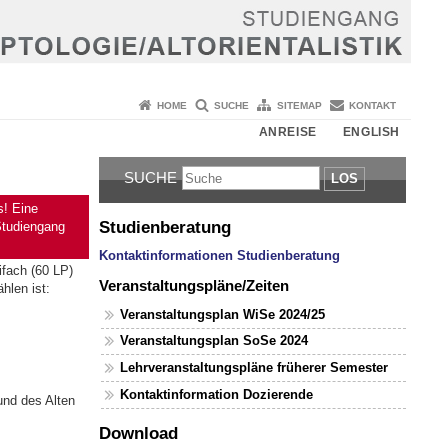
HOME
SUCHE
SITEMAP
KONTAKT
ANREISE
ENGLISH
SUCHE
LOS
s! Eine
Studienberatung
Studiengang
Kontaktinformationen Studienberatung
ifach (60 LP)
Veranstaltungspläne/Zeiten
hlen ist:
Veranstaltungsplan WiSe 2024/25
Veranstaltungsplan SoSe 2024
Lehrveranstaltungspläne früherer Semester
Kontaktinformation Dozierende
und des Alten
Download