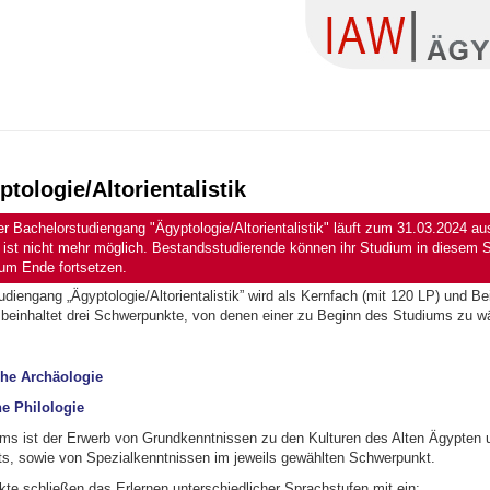
ptologie/Altorientalistik
Bachelorstudiengang "Ägyptologie/Altorientalistik" läuft zum 31.03.2024 au
 ist nicht mehr möglich. Bestandsstudierende können ihr Studium in diesem 
zum Ende fortsetzen.
diengang „Ägyptologie/Altorientalistik” wird als Kernfach (mit 120 LP) und Be
beinhaltet drei Schwerpunkte, von denen einer zu Beginn des Studiums zu wä
che Archäologie
he Philologie
ums ist der Erwerb von Grundkenntnissen zu den Kulturen des Alten Ägypten 
ts, sowie von Spezialkenntnissen im jeweils gewählten Schwerpunkt.
te schließen das Erlernen unterschiedlicher Sprachstufen mit ein: