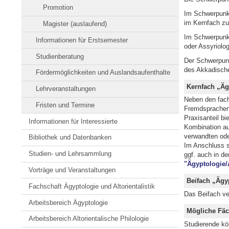
Promotion
Im Schwerpunkt 
im Kernfach zus
Magister (auslaufend)
Im Schwerpunkt 
Informationen für Erstsemester
oder Assyriolog
Studienberatung
Der Schwerpunk
des Akkadisch
Fördermöglichkeiten und Auslandsaufenthalte
Kernfach „Ägy
Lehrveranstaltungen
Neben den fach
Fristen und Termine
Fremdsprachen 
Praxisanteil bi
Informationen für Interessierte
Kombination au
verwandten ode
Bibliothek und Datenbanken
Im Anschluss s
Studien- und Lehrsammlung
ggf. auch in d
"Ägyptologie/A
Vorträge und Veranstaltungen
Beifach „Ägyp
Fachschaft Ägyptologie und Altorientalistik
Das Beifach ver
Arbeitsbereich Ägyptologie
Mögliche Fäc
Arbeitsbereich Altorientalische Philologie
Studierende kö