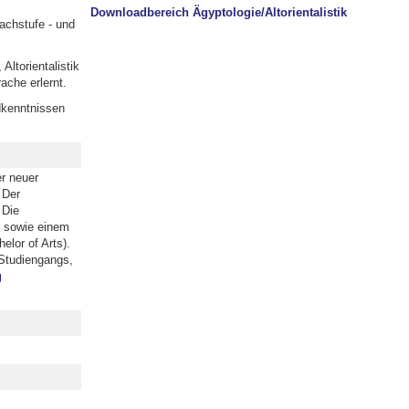
Downloadbereich Ägyptologie/Altorientalistik
achstufe - und
Altorientalistik
ache erlernt.
dkenntnissen
r neuer
 Der
 Die
n sowie einem
lor of Arts).
Studiengangs,
g