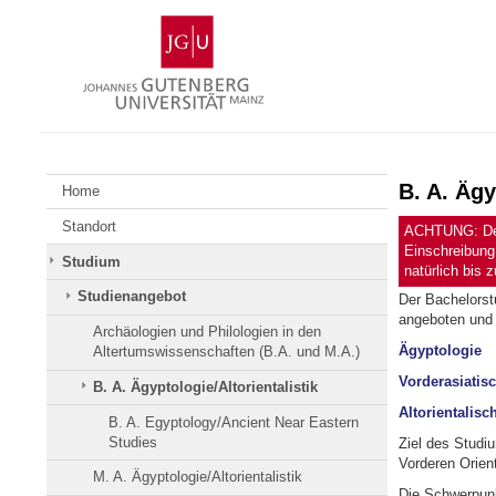
Zum
Johannes
Inhalt
Gutenberg-
springen
Universität
Mainz
B. A. Ägy
Home
Standort
ACHTUNG: Der 
Einschreibung
Studium
natürlich bis 
Studienangebot
Der Bachelorstu
angeboten und 
Archäologien und Philologien in den
Ägyptologie
Altertumswissenschaften (B.A. und M.A.)
Vorderasiatis
B. A. Ägyptologie/Altorientalistik
Altorientalisc
B. A. Egyptology/Ancient Near Eastern
Studies
Ziel des Studi
Vorderen Orien
M. A. Ägyptologie/Altorientalistik
Die Schwerpunk